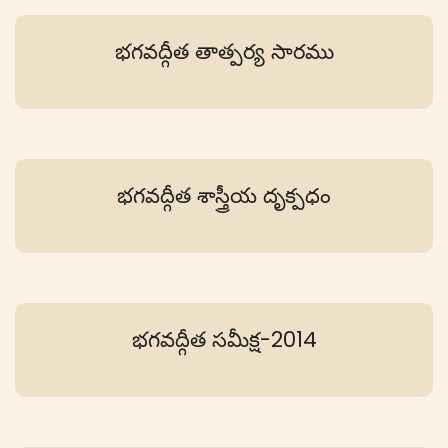
భగవద్గీత తాత్పర్య సారము
భగవద్గీత శాస్త్రీయ దృక్పధం
భగవద్గీత సమీక్ష-2014