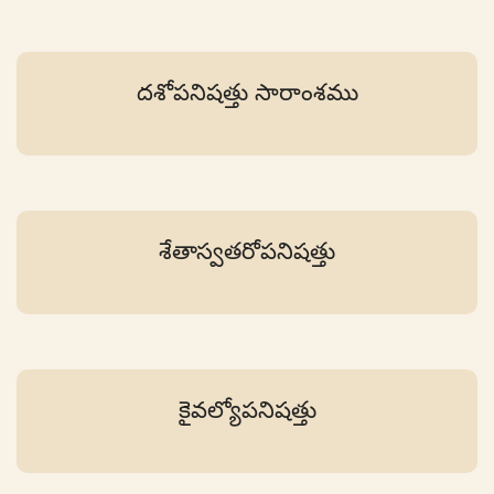
దశోపనిషత్తు సారాంశము
శేతాస్వతరోపనిషత్తు
కైవల్యోపనిషత్తు