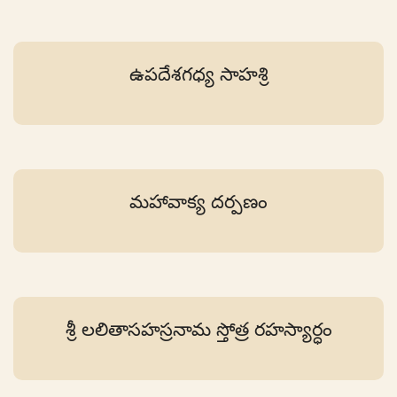
ఉపదేశగధ్య సాహశ్రి
మహావాక్య దర్పణం
శ్రీ లలితాసహస్రనామ స్తోత్ర రహస్యార్ధం