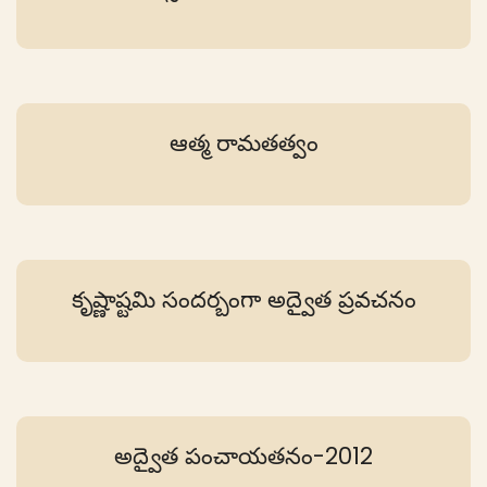
ఆత్మ రామతత్వం
కృష్ణాష్టమి సందర్బంగా అద్వైత ప్రవచనం
అద్వైత పంచాయతనం-2012