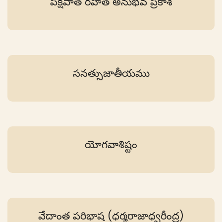
పక్షపాత రహిత అనుభవ ప్రకాశ
సనత్సుజాతీయము
యోగవాశిష్టం
వేదాంత పరిభాష (ధర్మరాజాధ్వరీంద్ర)