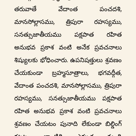
తరువాతే వేదాంత పంచదశి,
మానసోల్లాసము, త్రిపురా రహస్యము,
సనత్సుజాతీయము పక్షపాత రహిత
అనుభవ ప్రకాశ వంటి అనేక ప్రవచనాలు
శిష్యులకు భోధించారు. ఉపనిషత్తులు శ్రవణం
చేయకుండా బ్రహ్మసూత్రాలు, భగవద్గీత,
వేదాంత పంచదశి, మానసోల్లాసము, త్రిపురా
రహస్యము, సనత్సుజాతీయము పక్షపాత
రహిత అనుభవ ప్రకాశ వంటి ప్రవచనాలు
శ్రవణం చేయటం పునాది లేకుండా బిల్డింగ్