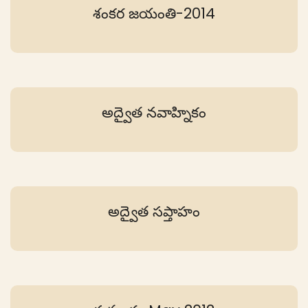
శంకర జయంతి-2014
అద్వైత నవాహ్నికం
అద్వైత సప్తాహం