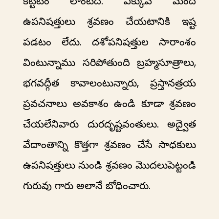
కట్టటం లాంటిది. ఎక్కువ మంది
ఉపనిషత్తులు శ్రవణం చేయటానికి ఇష్ట
పడటం లేదు. దశోపనిషత్తుల సారాంశం
వింటున్నాము సరిపోతుంది బ్రహ్మసూత్రాలు,
భగవద్గీత కావాలంటున్నారు, ప్రస్తానత్రయ
ప్రవచనాలు అవకాశం ఉండి కూడా శ్రవణం
చేయలేనివారు దురదృష్టవంతులు. అద్వైత
వేదాంతాన్ని కొత్తగా శ్రవణం చేసే సాధకులు
ఉపనిషత్తులు నుండి శ్రవణం మొదలుపెట్టండి
గురువు గారు అలానే బోధించారు.