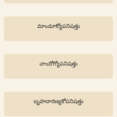
మాండూక్యోపనిషత్తు
చాందోగ్యోపనిషత్తు
బృహదారణ్యకోపనిషత్తు