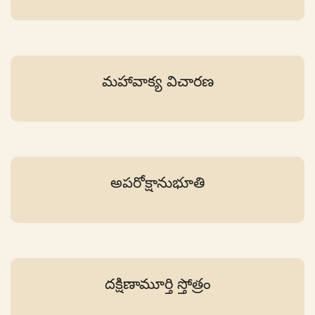
మహావాక్య విచారణ
అపరోక్షానుభూతి
దక్షిణామూర్తి స్తోత్రం