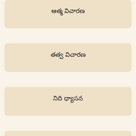
ఆత్మ విచారణ
తత్వ విచారణ
నిది ధ్యాసన