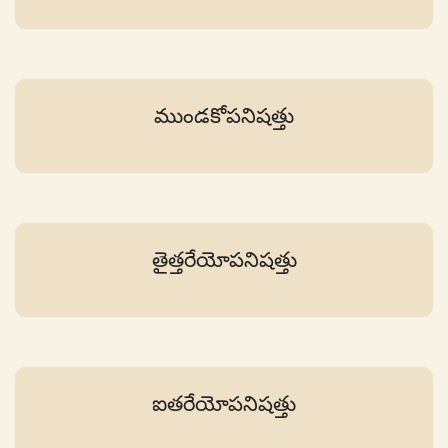
ముండకోపనిషత్తు
తైత్తరేయోపనిషత్తు
ఐతరేయోపనిషత్తు