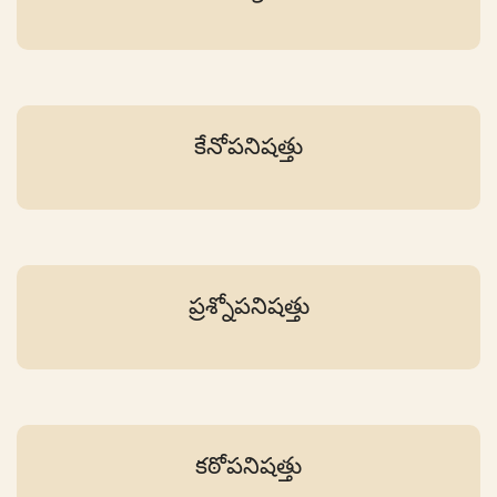
కేనోపనిషత్తు
ప్రశ్నోపనిషత్తు
కఠోపనిషత్తు