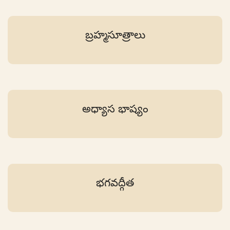
బ్రహ్మసూత్రాలు
అధ్యాస భాష్యం
భగవద్గీత