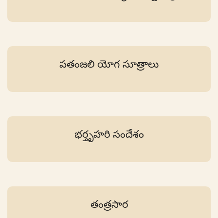
పతంజలి యోగ సూత్రాలు
భర్తృహరి సందేశం
తంత్రసార