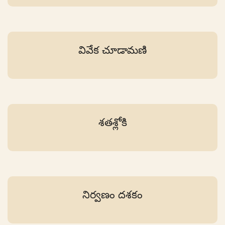
వివేక చూడామణి
శతశ్లోకి
నిర్వణం దశకం