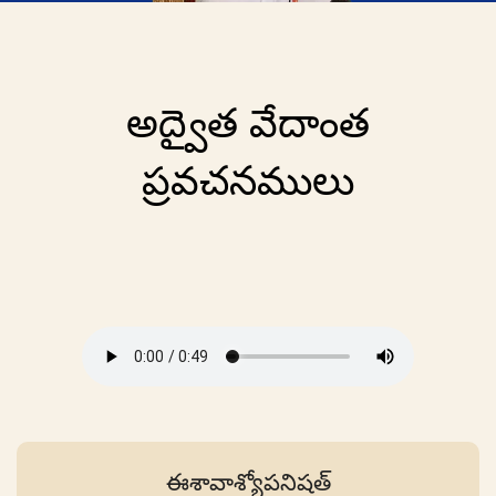
అద్వైత వేదాంత
ప్రవచనములు
ఈశావాశ్యోపనిషత్