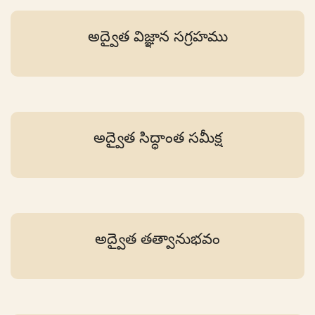
అద్వైత విజ్ఞాన సగ్రహము
అద్వైత సిద్ధాంత సమీక్ష
అద్వైత తత్వానుభవం