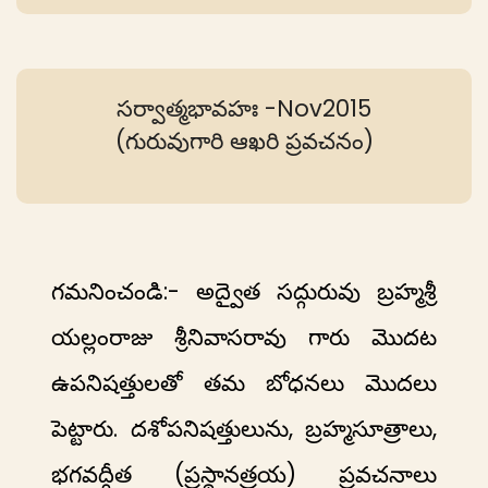
సర్వాత్మభావహః -Nov2015
(గురువుగారి ఆఖరి ప్రవచనం)
గమనించండి:- అద్వైత సద్గురువు బ్రహ్మశ్రీ
యల్లంరాజు శ్రీనివాసరావు గారు మొదట
ఉపనిషత్తులతో తమ బోధనలు మొదలు
పెట్టారు. దశోపనిషత్తులును, బ్రహ్మసూత్రాలు,
భగవద్గీత (ప్రస్థానత్రయ) ప్రవచనాలు