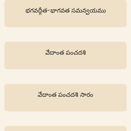
భగవద్గీత-భాగవత సమన్వయము
వేదాంత పంచదశి
వేదాంత పంచదశి సారం