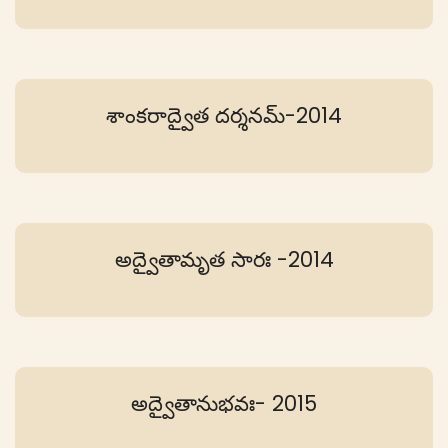
శాంకరాద్వైత దర్శనమ్-2014
అద్వైతామృత సారః -2014
అద్వైతానుభవః- 2015