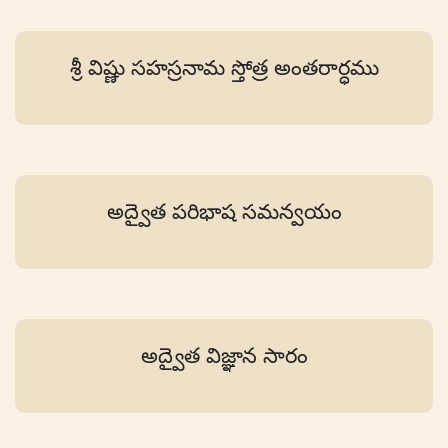
శ్రీ విష్ణు సహస్రనామ స్తోత్ర అంతరార్ధము
అద్వైత పరిభాష సమన్వయం
అద్వైత విజ్ఞాన సారం