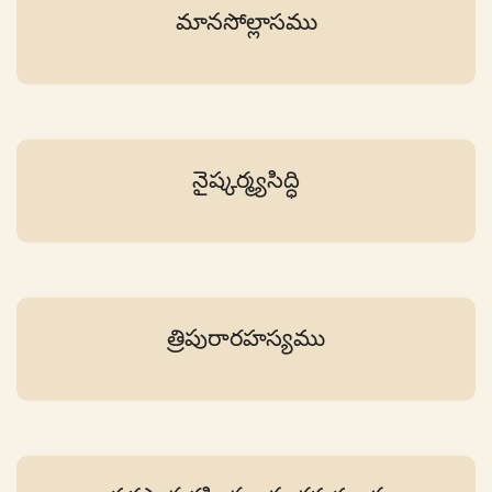
మానసోల్లాసము
నైష్కర్మ్యసిద్ధి
త్రిపురారహస్యము